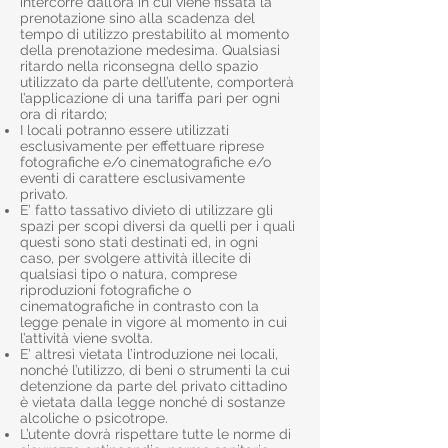
intercorre dall’ora in cui viene fissata la
prenotazione sino alla scadenza del
tempo di utilizzo prestabilito al momento
della prenotazione medesima. Qualsiasi
ritardo nella riconsegna dello spazio
utilizzato da parte dell’utente, comporterà
l’applicazione di una tariffa pari per ogni
ora di ritardo;
I locali potranno essere utilizzati
esclusivamente per effettuare riprese
fotografiche e/o cinematografiche e/o
eventi di carattere esclusivamente
privato.
E’ fatto tassativo divieto di utilizzare gli
spazi per scopi diversi da quelli per i quali
questi sono stati destinati ed, in ogni
caso, per svolgere attività illecite di
qualsiasi tipo o natura, comprese
riproduzioni fotografiche o
cinematografiche in contrasto con la
legge penale in vigore al momento in cui
l’attività viene svolta.
E’ altresì vietata l’introduzione nei locali,
nonché l’utilizzo, di beni o strumenti la cui
detenzione da parte del privato cittadino
è vietata dalla legge nonché di sostanze
alcoliche o psicotrope.
L’utente dovrà rispettare tutte le norme di