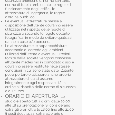
sicurezza antincendio, norme sanitarie,
norme di tutela ambientale, le regole di
funzionamento degli edifici, le
attrezzature di ingegneria, le regole
d’ordine pubblico.
Le eventuali attrezzature messe a
disposizione dell’utente dovranno essere
utilizzate nel rispetto delle regole di
sicurezza e secondo le regole dell’arte
fotografica, in modo da evitare qualsiasi
danno a cose e/o persone.
Le attrezzature e le apparecchiature
accessorie di corredo agli ambienti
utilizzati dall’utente o eventuali ulteriori
fornite dalla società vengono concesse
all’utente medesimo in comodato d’uso e
dovranno essere restituite nelle stesse
condizioni in cui sono state date. L’utente
potrà portare e utilizzare anche proprie
attrezzature di cui si assume
integralmente ogni responsabilità in
ordine al rispetto delle norme di sicurezza
e di utilizzo.
ORARIO DI APERTURA.
Lo
studio è aperto tutti i giorni dalle 10,00
alle 18 su prenotazione. Si considerano
extra gli orari oltre le 18.00 fino alle 21.00
(i costi degli spazi extra all'orario di