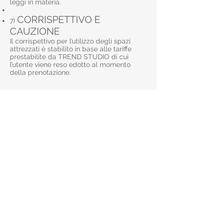
leggi in materia.
CORRISPETTIVO E
7)
CAUZIONE
Il corrispettivo per l’utilizzo degli spazi
attrezzati è stabilito in base alle tariffe
prestabilite da TREND STUDIO di cui
l’utente viene reso edotto al momento
della prenotazione.
RESPONSABILITA’
8)
Il collocamento, l’istallazione e/o la
messa in sicurezza di beni, impianti ed
attrezzature e loro accessori introdotti
nello spazio, da parte dell’utente, sono a
totale cura dell’utente medesimo, il quale
esonera da ogni responsabilità TREND
Studio per danni di qualsiasi natura che
gli stessi dovessero arrecare a terzi per
qualsiasi causa e/o ragione. Allo stesso
modo TREND Studio viene
espressamente esonerato da ogni
responsabilità per i danni che i beni gli
impianti, le attrezzature e loro accessori
utilizzati dall’utente dovessero subire