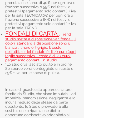
prenotazione sono:
di 40€ per ogni ora o
frazione successiva o 55€ nei festivi e
prefestivi (pagamento solo contanti) + iva.
per la sala TECNICA50€ per ogni ora o
frazione successiva o 65€ nei festivi e
prefestivi (pagamento solo contanti) + iva.
per la sala TREND
FONDALI DI CARTA
. Trend
studio mette a disposizione vari fondali , i
colori standard a disposizione sono il
bianco , il nero e il grigio. Il costo
dell'utilizzo del fondale è di 20 euro (ogni
taglio successivo il costo è di 20 euro)
pagamento contanti in studio .
*Lo studio va lasciato pulito e in ordine.
Se sporco verrà conteggiato un costo di
25€ + iva per le spese di pulizia.
In caso di guasto alle apparecchiature
fornite da Studio, che siano imputabili ad
imperizia, manomissione, negligenza e/o
incuria nell’uso delle stesse da parte
dell’utente, lo Studio provvederà alla
sostituzione o riparazione dietro
opportuno corrispettivo addebitato al