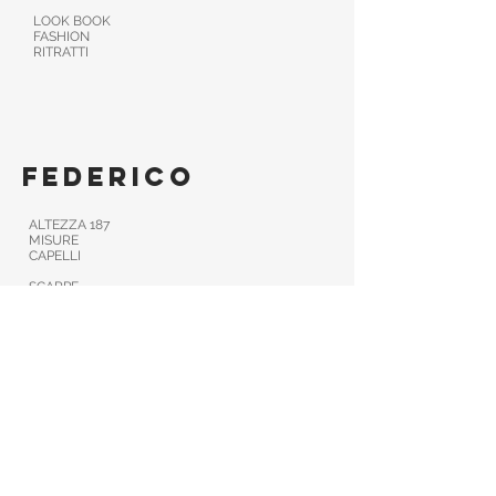
LOOK BOOK
FASHION
RITRATTI
federico
ALTEZZA 187
MISURE
CAPELLI
SCARPE
TAGLIA
Booking
Torna alla Home Page