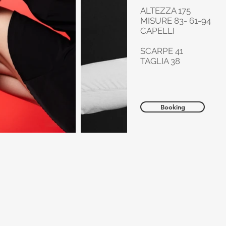
ALTEZZA 175
MISURE 83- 61-94
CAPELLI
SCARPE 41
TAGLIA 38
Booking