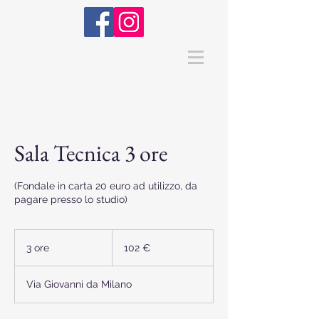
Sala Tecnica 3 ore
(Fondale in carta 20 euro ad utilizzo, da
pagare presso lo studio)
102
euro
3 ore
3
102 €
o
r
Via Giovanni da Milano
e