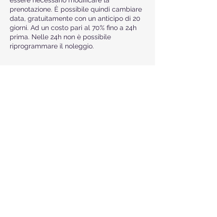
essere necessario modificare la
prenotazione. È possibile quindi cambiare
data, gratuitamente con un anticipo di 20
giorni. Ad un costo pari al 70% fino a 24h
prima. Nelle 24h non è possibile
riprogrammare il noleggio.
Dettagli di contatto
Via Giovanni da Milano, 7, Milano, MI, Italia
Torna alla Home Page